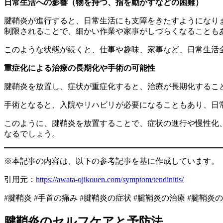
日常生活への影響（物を持つ、指を動かすなどの困難）
腱鞘炎が進行すると、日常生活にも支障をきたすようになり
制限されることで、細かい作業や家事がしづらくなることも
このような状態が続くと、仕事や趣味、家事など、日常生活
重症化による治療の長期化や手術の可能性
腱鞘炎を放置し、症状が重症化すると、治療が長期化するこ
手術となると、入院やリハビリが必要になることもあり、日
このように、腱鞘炎を放置することで、症状の進行や慢性化
なるでしょう。
※本記事の内容は、以下の参考記事を基に作成しています。
引用元：
https://awata-ojikouen.com/symptom/tendinitis/
#腱鞘炎 #手首の痛み #腱鞘炎の症状 #腱鞘炎の治療 #腱鞘炎
腱鞘炎のセルフケアと予防法