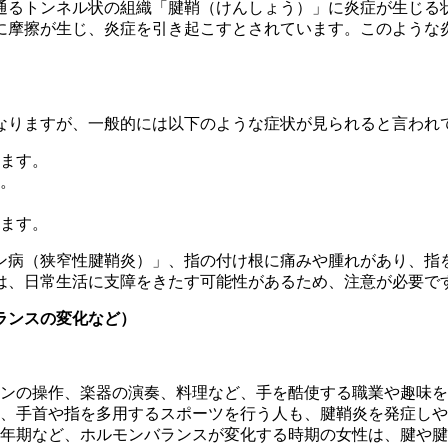
通るトンネル状の組織「腱鞘（けんしょう）」に炎症が生じる
に摩擦が生じ、炎症を引き起こすとされています。このような
なりますが、一般的には以下のような症状が見られると言われ
ます。
。
ます。
ン病（狭窄性腱鞘炎）」、指の付け根に痛みや腫れがあり、指
は、日常生活に支障をきたす可能性があるため、注意が必要で
ランスの変化など）
。
ンの操作、楽器の演奏、料理など、手を酷使する職業や趣味を
、手首や指を多用するスポーツを行う人も、腱鞘炎を発症しや
年期など、ホルモンバランスが変化する時期の女性は、腱や腱