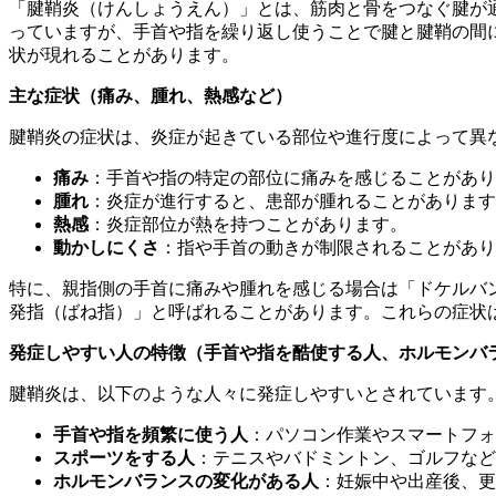
「腱鞘炎（けんしょうえん）」とは、筋肉と骨をつなぐ腱が
っていますが、手首や指を繰り返し使うことで腱と腱鞘の間
状が現れることがあります。
主な症状（痛み、腫れ、熱感など）
腱鞘炎の症状は、炎症が起きている部位や進行度によって異
痛み
：手首や指の特定の部位に痛みを感じることがあり
腫れ
：炎症が進行すると、患部が腫れることがあります
熱感
：炎症部位が熱を持つことがあります。
動かしにくさ
：指や手首の動きが制限されることがあり
特に、親指側の手首に痛みや腫れを感じる場合は「ドケルバ
発指（ばね指）」と呼ばれることがあります。これらの症状
発症しやすい人の特徴（手首や指を酷使する人、ホルモンバ
腱鞘炎は、以下のような人々に発症しやすいとされています
手首や指を頻繁に使う人
：パソコン作業やスマートフォ
スポーツをする人
：テニスやバドミントン、ゴルフなど
ホルモンバランスの変化がある人
：妊娠中や出産後、更