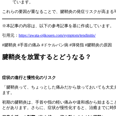
ています。
これらの要因が重なることで、腱鞘炎の発症リスクが高まる
※本記事の内容は、以下の参考記事を基に作成しています。
引用元：
https://awata-ojikouen.com/symptom/tendinitis/
#腱鞘炎 #手首の痛み #ドケルバン病 #弾発指 #腱鞘炎の原因
腱鞘炎を放置するとどうなる？
症状の進行と慢性化のリスク
「腱鞘炎って、ちょっとした痛みだから放っておいても大丈
ます。
初期の腱鞘炎は、手首や指の軽い痛みや違和感から始まるこ
とがあります。さらに、症状が慢性化すると、治癒までに時