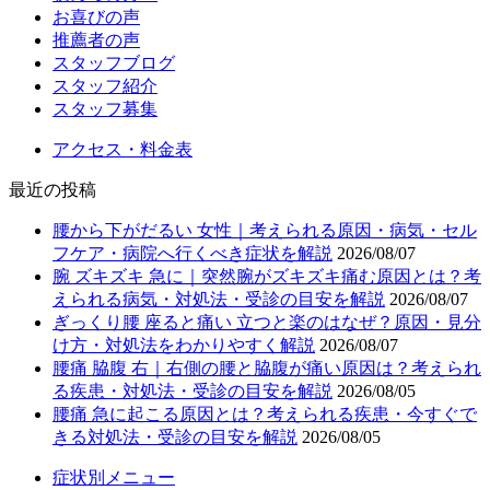
お喜びの声
推薦者の声
スタッフブログ
スタッフ紹介
スタッフ募集
アクセス・料金表
最近の投稿
腰から下がだるい 女性｜考えられる原因・病気・セル
フケア・病院へ行くべき症状を解説
2026/08/07
腕 ズキズキ 急に｜突然腕がズキズキ痛む原因とは？考
えられる病気・対処法・受診の目安を解説
2026/08/07
ぎっくり腰 座ると痛い 立つと楽のはなぜ？原因・見分
け方・対処法をわかりやすく解説
2026/08/07
腰痛 脇腹 右｜右側の腰と脇腹が痛い原因は？考えられ
る疾患・対処法・受診の目安を解説
2026/08/05
腰痛 急に起こる原因とは？考えられる疾患・今すぐで
きる対処法・受診の目安を解説
2026/08/05
症状別メニュー