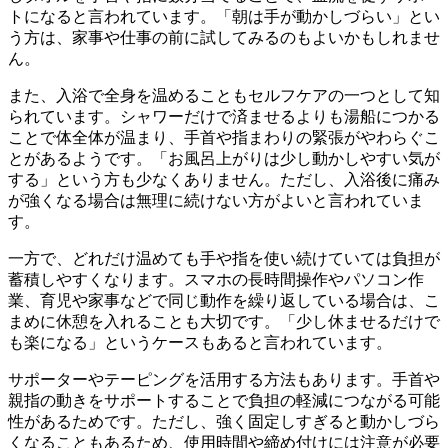
トになると言われています。「朝は手が動かしづらい」とい
う方は、家事や仕事の前に試してみるのもよいかもしれませ
ん。
また、入浴で全身を温めることもセルフケアの一つとして知
られています。シャワーだけで済ませるよりも湯船につかる
ことで体全体が温まり、手首や指まわりの緊張がやわらぐこ
とがあるようです。「お風呂上がりは少し動かしやすい気が
する」という方も少なくありません。ただし、入浴後に痛み
が強くなる場合は無理に続けない方がよいと言われていま
す。
一方で、どれだけ温めても手や指を使い続けていては負担が
蓄積しやすくなります。スマホの長時間操作やパソコン作
業、育児や家事などで同じ動作を繰り返している場合は、こ
まめに休憩を入れることも大切です。「少し休ませるだけで
も楽になる」というケースもあると言われています。
サポーターやテーピングを活用する方法もあります。手首や
親指の動きをサポートすることで負担の軽減につながる可能
性があるためです。ただし、強く固定しすぎると動かしづら
くなることもあるため、使用時間や締め付けには注意が必要