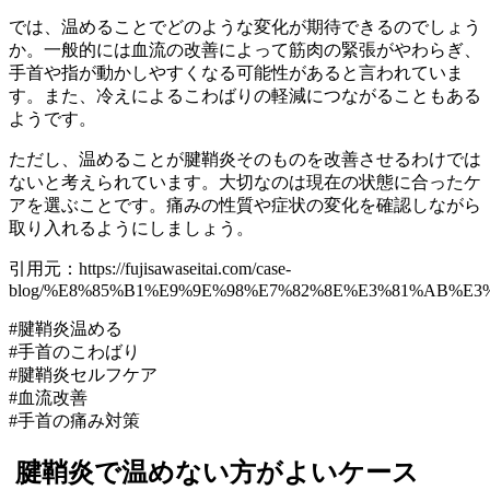
では、温めることでどのような変化が期待できるのでしょう
か。一般的には血流の改善によって筋肉の緊張がやわらぎ、
手首や指が動かしやすくなる可能性があると言われていま
す。また、冷えによるこわばりの軽減につながることもある
ようです。
ただし、温めることが腱鞘炎そのものを改善させるわけでは
ないと考えられています。大切なのは現在の状態に合ったケ
アを選ぶことです。痛みの性質や症状の変化を確認しながら
取り入れるようにしましょう。
引用元：https://fujisawaseitai.com/case-
blog/%E8%85%B1%E9%9E%98%E7%82%8E%E3%81%AB%E
#腱鞘炎温める
#手首のこわばり
#腱鞘炎セルフケア
#血流改善
#手首の痛み対策
腱鞘炎で温めない方がよいケース