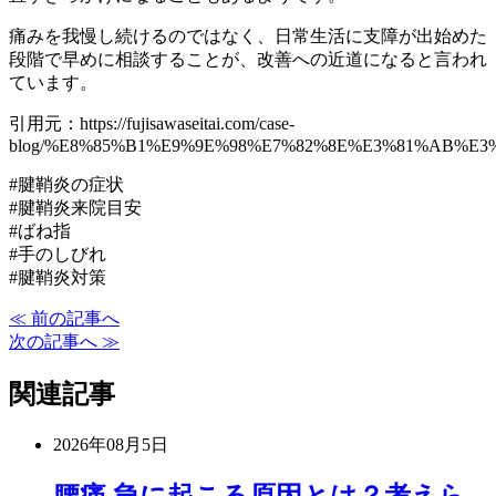
痛みを我慢し続けるのではなく、日常生活に支障が出始めた
段階で早めに相談することが、改善への近道になると言われ
ています。
引用元：https://fujisawaseitai.com/case-
blog/%E8%85%B1%E9%9E%98%E7%82%8E%E3%81%AB%E
#腱鞘炎の症状
#腱鞘炎来院目安
#ばね指
#手のしびれ
#腱鞘炎対策
≪ 前の記事へ
次の記事へ ≫
関連記事
2026年08月5日