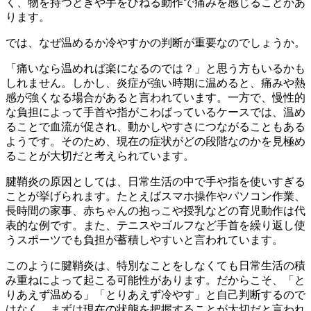
く、物を持つときや手をひねる動作で痛みを感じることがあ
ります。
では、なぜ温めるか冷やすかの判断が重要なのでしょうか。
「痛いなら温めれば楽になるのでは？」と思う方もいるかも
しれません。しかし、炎症が強い時期に温めると、痛みや熱
感が強くなる場合があると言われています。一方で、慢性的
な負担によって手首や指がこわばっているケースでは、温め
ることで血流が促され、動かしやすさにつながることもある
ようです。そのため、現在の症状がどの段階なのかを見極め
ることが大切だと考えられています。
腱鞘炎の原因としては、日常生活の中で手や指を使いすぎる
ことが挙げられます。たとえばスマホ操作やパソコン作業、
長時間の家事、赤ちゃんの抱っこや授乳などの育児動作は代
表的な例です。また、テニスやゴルフなど手首を繰り返し使
うスポーツでも負担が蓄積しやすいと言われています。
このように腱鞘炎は、特別なことをしなくても日常生活の積
み重ねによって起こる可能性があります。だからこそ、「と
りあえず温める」「とりあえず冷やす」と自己判断するので
はなく、まずは現在の状態を把握することが大切だと言われ