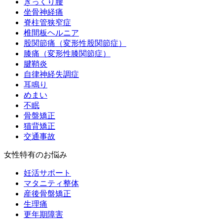
ぎっくり腰
坐骨神経痛
脊柱管狭窄症
椎間板ヘルニア
股関節痛（変形性股関節症）
膝痛（変形性膝関節症）
腱鞘炎
自律神経失調症
耳鳴り
めまい
不眠
骨盤矯正
猫背矯正
交通事故
女性特有のお悩み
妊活サポート
マタニティ整体
産後骨盤矯正
生理痛
更年期障害