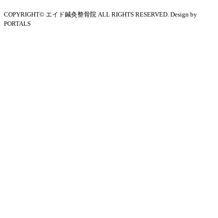
COPYRIGHT© エイド鍼灸整骨院 ALL RIGHTS RESERVED. Design by
PORTALS