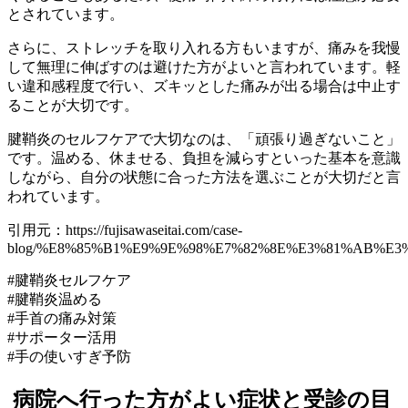
とされています。
さらに、ストレッチを取り入れる方もいますが、痛みを我慢
して無理に伸ばすのは避けた方がよいと言われています。軽
い違和感程度で行い、ズキッとした痛みが出る場合は中止す
ることが大切です。
腱鞘炎のセルフケアで大切なのは、「頑張り過ぎないこと」
です。温める、休ませる、負担を減らすといった基本を意識
しながら、自分の状態に合った方法を選ぶことが大切だと言
われています。
引用元：https://fujisawaseitai.com/case-
blog/%E8%85%B1%E9%9E%98%E7%82%8E%E3%81%AB%E
#腱鞘炎セルフケア
#腱鞘炎温める
#手首の痛み対策
#サポーター活用
#手の使いすぎ予防
病院へ行った方がよい症状と受診の目