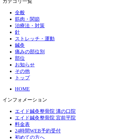
カテゴリ一覧
全般
筋肉・関節
治療法・対策
針
ストレッチ・運動
鍼灸
痛みの部位別
部位
お知らせ
その他
トップ
HOME
インフォメーション
エイド鍼灸整骨院 溝の口院
エイド鍼灸整骨院 宮前平院
料金表
24時間WEB予約受付
初めての方へ