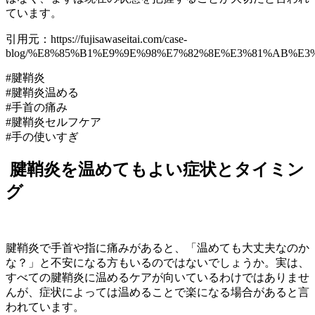
ています。
引用元：https://fujisawaseitai.com/case-
blog/%E8%85%B1%E9%9E%98%E7%82%8E%E3%81%AB%E
#腱鞘炎
#腱鞘炎温める
#手首の痛み
#腱鞘炎セルフケア
#手の使いすぎ
腱鞘炎を温めてもよい症状とタイミン
グ
腱鞘炎で手首や指に痛みがあると、「温めても大丈夫なのか
な？」と不安になる方もいるのではないでしょうか。実は、
すべての腱鞘炎に温めるケアが向いているわけではありませ
んが、症状によっては温めることで楽になる場合があると言
われています。