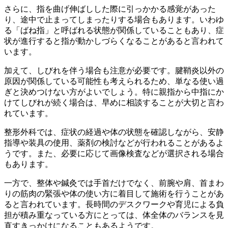
さらに、指を曲げ伸ばしした際に引っかかる感覚があった
り、途中で止まってしまったりする場合もあります。いわゆ
る「ばね指」と呼ばれる状態が関係していることもあり、症
状が進行すると指が動かしづらくなることがあると言われて
います。
加えて、しびれを伴う場合も注意が必要です。腱鞘炎以外の
原因が関係している可能性も考えられるため、単なる使い過
ぎと決めつけない方がよいでしょう。特に親指から中指にか
けてしびれが続く場合は、早めに相談することが大切と言わ
れています。
整形外科では、症状の経過や体の状態を確認しながら、安静
指導や装具の使用、薬剤の検討などが行われることがあるよ
うです。また、必要に応じて画像検査などが選択される場合
もあります。
一方で、整体や鍼灸では手首だけでなく、前腕や肩、首まわ
りの筋肉の緊張や体の使い方に着目して施術を行うことがあ
ると言われています。長時間のデスクワークや育児による負
担が積み重なっている方にとっては、体全体のバランスを見
直すきっかけになることもあるようです。