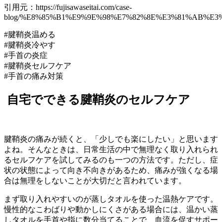
引用元：https://fujisawaseitai.com/case-
blog/%E8%85%B1%E9%9E%98%E7%82%8E%E3%81%AB%E
#腱鞘炎温める
#腱鞘炎冷やす
#手首の炎症
#腱鞘炎セルフケア
#手首の痛み対策
自宅でできる腱鞘炎のセルフケア
腱鞘炎の痛みが続くと、「少しでも楽にしたい」と思います
よね。そんなときは、日常生活の中で無理なく取り入れられ
るセルフケアを試してみるのも一つの方法です。ただし、症
状の状態によって向き不向きがあるため、痛みが強くなる場
合は無理をしないことが大切だと言われています。
まず取り入れやすいのが蒸しタオルを使った温熱ケアです。
慢性的なこわばりや動かしにくさがある場合には、温かい蒸
しタオルを手首や指に数分当てることで、血流を促すサポー