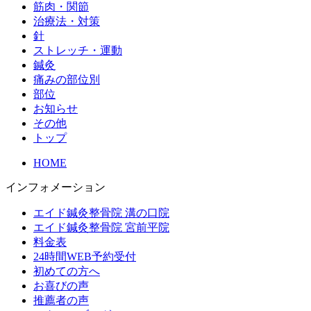
筋肉・関節
治療法・対策
針
ストレッチ・運動
鍼灸
痛みの部位別
部位
お知らせ
その他
トップ
HOME
インフォメーション
エイド鍼灸整骨院 溝の口院
エイド鍼灸整骨院 宮前平院
料金表
24時間WEB予約受付
初めての方へ
お喜びの声
推薦者の声