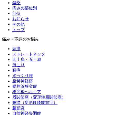
鍼灸
痛みの部位別
部位
お知らせ
その他
トップ
痛み・不調のお悩み
頭痛
ストレートネック
四十肩・五十肩
肩こり
腰痛
ぎっくり腰
坐骨神経痛
脊柱管狭窄症
椎間板ヘルニア
股関節痛（変形性股関節症）
膝痛（変形性膝関節症）
腱鞘炎
自律神経失調症