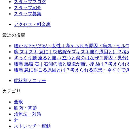
スタッフブログ
スタッフ紹介
スタッフ募集
アクセス・料金表
最近の投稿
腰から下がだるい 女性｜考えられる原因・病気・セル
腕 ズキズキ 急に｜突然腕がズキズキ痛む原因とは？
ぎっくり腰 座ると痛い 立つと楽のはなぜ？原因・見
腰痛 脇腹 右｜右側の腰と脇腹が痛い原因は？考えら
腰痛 急に起こる原因とは？考えられる疾患・今すぐで
症状別メニュー
カテゴリー
全般
筋肉・関節
治療法・対策
針
ストレッチ・運動