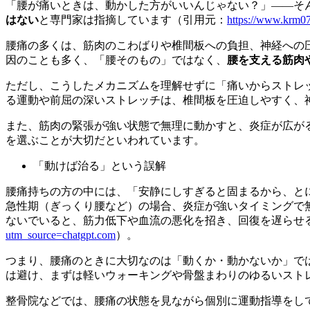
「腰が痛いときは、動かした方がいいんじゃない？」——そ
はない
と専門家は指摘しています（引用元：
https://www.krm07
腰痛の多くは、筋肉のこわばりや椎間板への負担、神経への
因のことも多く、「腰そのもの」ではなく、
腰を支える筋肉
ただし、こうしたメカニズムを理解せずに「痛いからストレ
る運動や前屈の深いストレッチは、椎間板を圧迫しやすく、
また、筋肉の緊張が強い状態で無理に動かすと、炎症が広が
を選ぶことが大切だといわれています。
「動けば治る」という誤解
腰痛持ちの方の中には、「安静にしすぎると固まるから、と
急性期（ぎっくり腰など）の場合、炎症が強いタイミングで
ないでいると、筋力低下や血流の悪化を招き、回復を遅らせ
utm_source=chatgpt.com
）。
つまり、腰痛のときに大切なのは「動くか・動かないか」で
は避け、まずは軽いウォーキングや骨盤まわりのゆるいスト
整骨院などでは、腰痛の状態を見ながら個別に運動指導をし