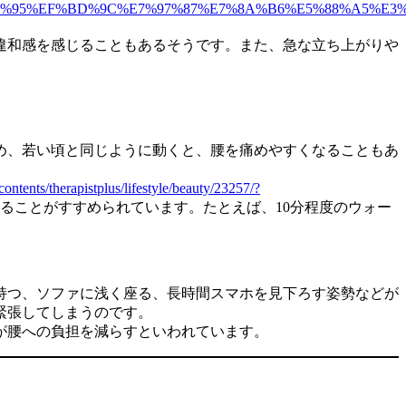
8B%95%EF%BD%9C%E7%97%87%E7%8A%B6%E5%88%A5%E3
違和感を感じることもあるそうです。また、急な立ち上がりや
め、若い頃と同じように動くと、腰を痛めやすくなることもあ
contents/therapistplus/lifestyle/beauty/23257/?
ることがすすめられています。たとえば、10分程度のウォー
持つ、ソファに浅く座る、長時間スマホを見下ろす姿勢などが
緊張してしまうのです。
が腰への負担を減らすといわれています。