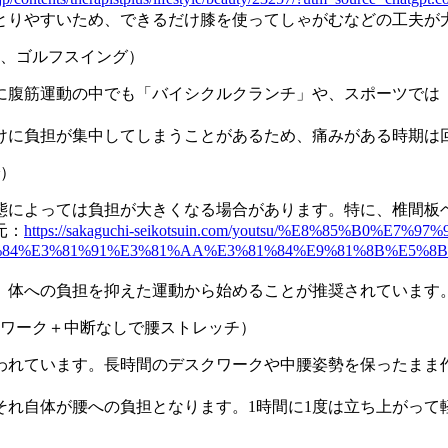
とりやすいため、できるだけ膝を使ってしゃがむなどの工夫が
、ゴルフスイング）
に腹筋運動の中でも「バイシクルクランチ」や、スポーツでは
けに負担が集中してしまうことがあるため、痛みがある時期は
）
態によっては負担が大きくなる場合があります。特に、椎間板
元：
https://sakaguchi-seikotsuin.com/youtsu/%E8%85%B0%E7%97%
%84%E3%81%91%E3%81%AA%E3%81%84%E9%81%8B%E5%
、体への負担を抑えた運動から始めることが推奨されています
ワーク＋中断なしで腰ストレッチ）
われています。長時間のデスクワークや中腰姿勢を保ったまま
それ自体が腰への負担となります。1時間に1度は立ち上がって