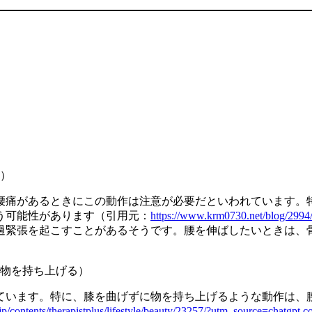
）
腰痛があるときにこの動作は注意が必要だといわれています。
う可能性があります（引用元：
https://www.krm0730.net/blog/2994
過緊張を起こすことがあるそうです。腰を伸ばしたいときは、
物を持ち上げる）
ています。特に、膝を曲げずに物を持ち上げるような動作は、
jp/contents/therapistplus/lifestyle/beauty/23257/?utm_source=chatgpt.