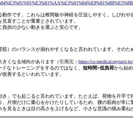
%84%E3%81%91%E3%81%AA%E3%81%84%E9%81%8B%E5%
る動作です。これらは椎間板や神経を圧迫しやすく、しびれや
を見直すことが重要とされています。
に負担の少ない動きを選ぶと安心です。
背筋）のバランスが崩れやすくなると言われています。そのた
大きくなる傾向があります（引用元：
https://co-medical.mynavi.jp/
ードなトレーニングをするのではなく、
短時間×低負荷
から始め
が改善するといわれています。
動き」でも起こると言われています。たとえば、荷物を片手で
り、片側だけに重心をかけたりしているため、腰の筋肉が常に
ホを見るときは目の高さを上げるなど、小さな意識の積み重ね