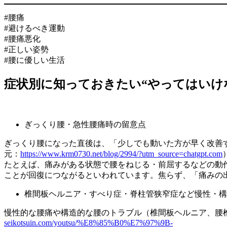
#腰痛
#避けるべき運動
#腰痛悪化
#正しい姿勢
#腰に優しい生活
症状別に知っておきたい“やってはいけ
ぎっくり腰・急性腰痛時の留意点
ぎっくり腰になった直後は、「少しでも動いた方が早く改善
元：
https://www.krm0730.net/blog/2994/?utm_source=chatgpt.com
たとえば、痛みがある状態で腰をねじる・前屈するなどの動
ことが回復につながるといわれています。焦らず、「痛みの
椎間板ヘルニア・すべり症・脊柱管狭窄症など慢性・構
慢性的な腰痛や構造的な腰のトラブル（椎間板ヘルニア、腰
seikotsuin.com/youtsu/%E8%85%B0%E7%97%9B-