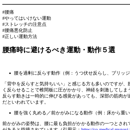
#腰痛
#やってはいけない運動
#ストレッチの注意点
#腰痛悪化防止
#正しい運動方法
腰痛時に避けるべき運動・動作５選
腰を過剰に反らす動作（例：うつ伏せ反らし、ブリッジ
「背中を反らすと気持ちいい」と感じる方も多いのですが、
く反らせることで椎間板に圧がかかり、神経を刺激してしま
反らす動きは一時的に伸びる感覚があっても、深部の筋肉が
だといわれています。
腰を強く丸める／前かがみになる動作（例：床から重い
前かがみの姿勢は、腰に最も負担がかかる動作の一つとされ
があると指摘されています（引用元：
https://co-medical.mynavi.