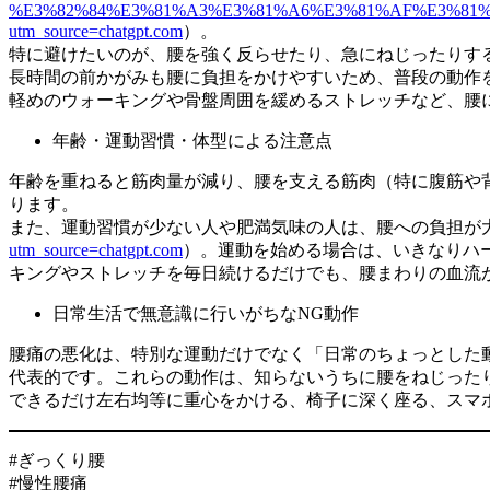
%E3%82%84%E3%81%A3%E3%81%A6%E3%81%AF%E3%81
utm_source=chatgpt.com
）。
特に避けたいのが、腰を強く反らせたり、急にねじったりす
長時間の前かがみも腰に負担をかけやすいため、普段の動作
軽めのウォーキングや骨盤周囲を緩めるストレッチなど、腰
年齢・運動習慣・体型による注意点
年齢を重ねると筋肉量が減り、腰を支える筋肉（特に腹筋や
ります。
また、運動習慣が少ない人や肥満気味の人は、腰への負担が
utm_source=chatgpt.com
）。運動を始める場合は、いきなりハ
キングやストレッチを毎日続けるだけでも、腰まわりの血流
日常生活で無意識に行いがちなNG動作
腰痛の悪化は、特別な運動だけでなく「日常のちょっとした
代表的です。これらの動作は、知らないうちに腰をねじった
できるだけ左右均等に重心をかける、椅子に深く座る、スマ
#ぎっくり腰
#慢性腰痛