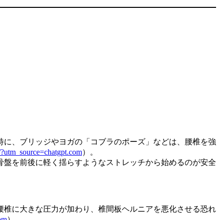
特に、ブリッジやヨガの「コブラのポーズ」などは、腰椎を強
/?utm_source=chatgpt.com
）。
骨盤を前後に軽く揺らすようなストレッチから始めるのが安全
腰椎に大きな圧力が加わり、椎間板ヘルニアを悪化させる恐れ
com
）。