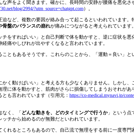
んな声をよく聞きます。確かに、長時間の安静が腰痛を悪化さ
30.net/blog/2994/?utm_source=chatgpt.com
）。
圧迫など、複数の要因が絡み合って起こるといわれています。
や骨盤のバランスの崩れ
が痛みにつながると考えられています
ッチをすればいい」と自己判断で体を動かすと、逆に症状を悪
神経痛やしびれが出やすくなると言われています。
ることもあるそうです。これらのことから、「運動＝良い」と
にかく動けばいい」と考える方も少なくありません。しかし、
無理に体を動かすと、筋肉がさらに損傷してしまうおそれがあ
るとも言われています（引用元：
https://co-medical.mynavi.jp/conte
はなく、「
どんな動きを、どのタイミングで行うか
」という点
レッチから始めるのが無難だといわれています。
てくれるところもあるので、自己流で無理をする前に一度専門