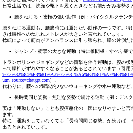
日常生活では、洗顔や靴下を履くときなども前かがみ姿勢を
腰をねじる・捻転の強い動作（例：バイシクルクランチ
腰をねじる運動も、腰痛時には避けたい動作の一つです。特
きは腰椎へのねじれストレスが大きいと言われています。
捻転によって筋肉がアンバランスに引っ張られ、腰の片側だ
ジャンプ・衝撃の大きな運動（特に椎間板・すべり症で
トランポリンやジョギングなどの衝撃を伴う運動は、腰の状
って腰椎がずれやすくなることがあるとされています（引用
%E3%82%84%E3%81%A3%E3%81%A6%E3%81%AF%E3%81
utm_source=chatgpt.com
）。
代わりに、腰への衝撃が少ないウォーキングや水中運動など
長時間同じ姿勢・無理な姿勢で続ける運動（例：デスク
実は「運動しない」ことも腰痛悪化の一因になりやすいと言
ます。
特に、運動をしていなくても「長時間同じ姿勢」が続けば、
出るとされています。