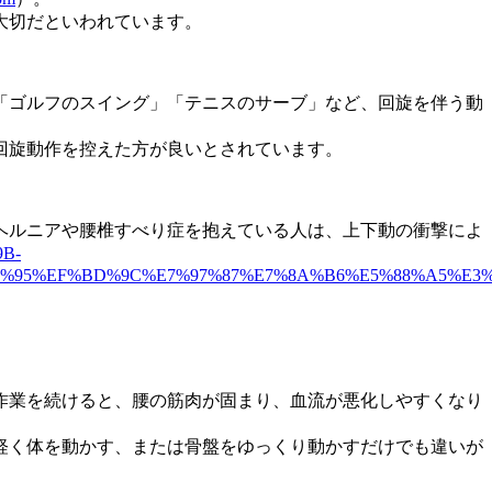
大切だといわれています。
「ゴルフのスイング」「テニスのサーブ」など、回旋を伴う動
回旋動作を控えた方が良いとされています。
ヘルニアや腰椎すべり症を抱えている人は、上下動の衝撃によ
9B-
8B%95%EF%BD%9C%E7%97%87%E7%8A%B6%E5%88%A5%E3
。
作業を続けると、腰の筋肉が固まり、血流が悪化しやすくなり
軽く体を動かす、または骨盤をゆっくり動かすだけでも違いが