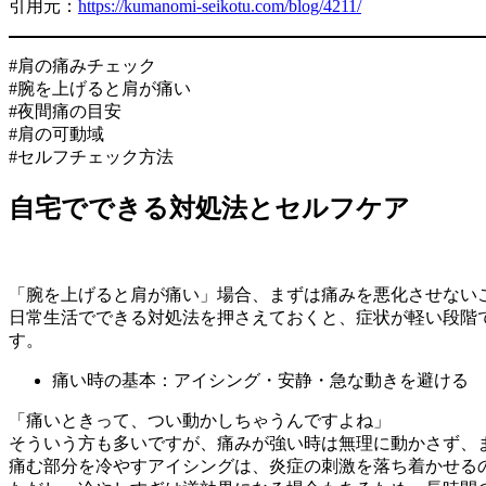
引用元：
https://kumanomi-seikotu.com/blog/4211/
#肩の痛みチェック
#腕を上げると肩が痛い
#夜間痛の目安
#肩の可動域
#セルフチェック方法
自宅でできる対処法とセルフケア
「腕を上げると肩が痛い」場合、まずは痛みを悪化させない
日常生活でできる対処法を押さえておくと、症状が軽い段階
す。
痛い時の基本：アイシング・安静・急な動きを避ける
「痛いときって、つい動かしちゃうんですよね」
そういう方も多いですが、痛みが強い時は無理に動かさず、
痛む部分を冷やすアイシングは、炎症の刺激を落ち着かせる