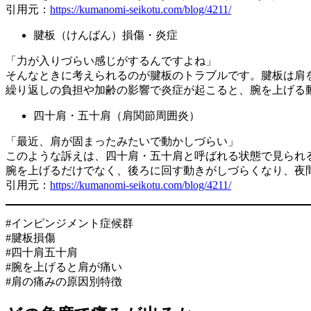
引用元：
https://kumanomi-seikotu.com/blog/4211/
腱板（けんばん）損傷・炎症
「力が入りづらい感じがするんですよね」
そんなときに考えられるのが腱板のトラブルです。腱板は肩
繰り返しの負担や加齢の影響で炎症が起こると、腕を上げる
四十肩・五十肩（肩関節周囲炎）
「最近、肩が固まったみたいで動かしづらい」
このような訴えは、四十肩・五十肩と呼ばれる状態で見られる
腕を上げるだけでなく、後ろに回す動きがしづらくなり、夜
引用元：
https://kumanomi-seikotu.com/blog/4211/
#インピンジメント症候群
#腱板損傷
#四十肩五十肩
#腕を上げると肩が痛い
#肩の痛みの原因別特徴