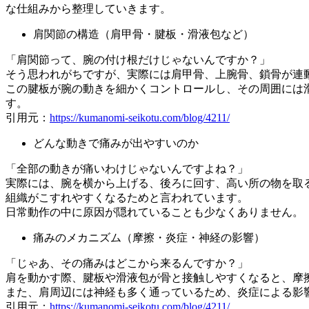
な仕組みから整理していきます。
肩関節の構造（肩甲骨・腱板・滑液包など）
「肩関節って、腕の付け根だけじゃないんですか？」
そう思われがちですが、実際には肩甲骨、上腕骨、鎖骨が連
この腱板が腕の動きを細かくコントロールし、その周囲には
す。
引用元：
https://kumanomi-seikotu.com/blog/4211/
どんな動きで痛みが出やすいのか
「全部の動きが痛いわけじゃないんですよね？」
実際には、腕を横から上げる、後ろに回す、高い所の物を取
組織がこすれやすくなるためと言われています。
日常動作の中に原因が隠れていることも少なくありません。
痛みのメカニズム（摩擦・炎症・神経の影響）
「じゃあ、その痛みはどこから来るんですか？」
肩を動かす際、腱板や滑液包が骨と接触しやすくなると、摩
また、肩周辺には神経も多く通っているため、炎症による影
引用元：
https://kumanomi-seikotu.com/blog/4211/