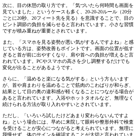
次に、目の休憩の取り方です。「気づいたら何時間も画面を
見ていました」というケースも多く、20-20-20ルール（20分
ごとに20秒、20フィート先を見る）を意識することで、目の
ピント調節の負担を減らせると言われています。小さな習慣
ですが積み重ねが重要とされています。
また、「スマホを見る姿勢が悪い気がするんですよね」と感
じている方は、姿勢改善もポイントです。画面の位置が低す
ぎると首が前に出やすくなり、肩や首への負担が増えると言
われています。PCやスマホの高さを少し調整するだけでも
変化が出ることがあるようです。
さらに、「温めると楽になる気がする」という方もいます
が、首や肩まわりを温めることで筋肉のこわばりが和らぎ、
結果として目の奥の違和感が軽くなることにつながる場合が
あると言われています。入浴やホットタオルなど、無理なく
続けられる方法が取り入れやすいとされています。
ただし、「いろいろ試したけどあまり変わらないんですよ
ね」という場合には、早めに来院して眼科や整形外科で検査
を受けることが安心につながると考えられています。無理に
我慢せず、体のサインを確認することが大切と言われていま