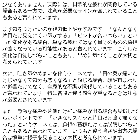
少なくありません。実際には、日常的な疲れが関係している
場合もある一方で、注意が必要なサインが含まれていること
もあると言われています。
まず気をつけたいのが視力低下やかすみです。「なんとなく
片目だけ見えにくい気がする」「ピントが合いづらい」とい
った変化がある場合、単なる疲れではなく目そのものの負担
が強くなっている可能性があると言われています。こうした
変化は自覚しづらいこともあり、早めに気づくことが大切と
考えられています。
次に、吐き気やめまいを伴うケースです。「目の奥が痛いだ
けじゃなくて気分も悪くなる」と感じる場合、頭や首まわり
の影響だけでなく、全身的な不調が関係していることもある
と言われています。特に普段と違う感覚が重なるときは注意
が必要とされています。
また、急激な痛みや片側だけ強い痛みが出る場合も見逃しづ
らいポイントです。「いきなりズキッと片目だけ強く痛くな
った」というケースでは、負担の蓄積だけでは説明しづらい
こともあると言われています。いつもと違う強さや出方の場
合は慎重に様子を見ることが大切と考えられています。