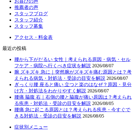
お喜びの声
推薦者の声
スタッフブログ
スタッフ紹介
スタッフ募集
アクセス・料金表
最近の投稿
腰から下がだるい 女性｜考えられる原因・病気・セル
フケア・病院へ行くべき症状を解説
2026/08/07
腕 ズキズキ 急に｜突然腕がズキズキ痛む原因とは？考
えられる病気・対処法・受診の目安を解説
2026/08/07
ぎっくり腰 座ると痛い 立つと楽のはなぜ？原因・見分
け方・対処法をわかりやすく解説
2026/08/07
腰痛 脇腹 右｜右側の腰と脇腹が痛い原因は？考えられ
る疾患・対処法・受診の目安を解説
2026/08/05
腰痛 急に起こる原因とは？考えられる疾患・今すぐで
きる対処法・受診の目安を解説
2026/08/05
症状別メニュー