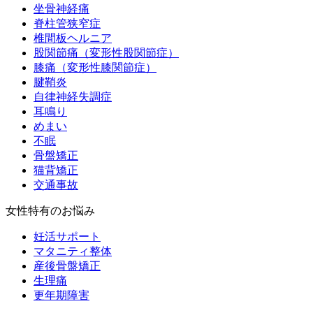
坐骨神経痛
脊柱管狭窄症
椎間板ヘルニア
股関節痛（変形性股関節症）
膝痛（変形性膝関節症）
腱鞘炎
自律神経失調症
耳鳴り
めまい
不眠
骨盤矯正
猫背矯正
交通事故
女性特有のお悩み
妊活サポート
マタニティ整体
産後骨盤矯正
生理痛
更年期障害