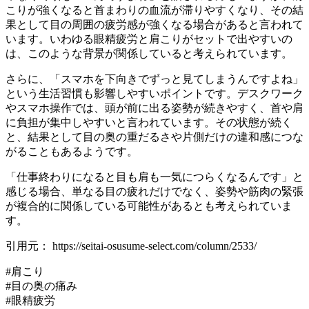
こりが強くなると首まわりの血流が滞りやすくなり、その結
果として目の周囲の疲労感が強くなる場合があると言われて
います。いわゆる眼精疲労と肩こりがセットで出やすいの
は、このような背景が関係していると考えられています。
さらに、「スマホを下向きでずっと見てしまうんですよね」
という生活習慣も影響しやすいポイントです。デスクワーク
やスマホ操作では、頭が前に出る姿勢が続きやすく、首や肩
に負担が集中しやすいと言われています。その状態が続く
と、結果として目の奥の重だるさや片側だけの違和感につな
がることもあるようです。
「仕事終わりになると目も肩も一気につらくなるんです」と
感じる場合、単なる目の疲れだけでなく、姿勢や筋肉の緊張
が複合的に関係している可能性があるとも考えられていま
す。
引用元： https://seitai-osusume-select.com/column/2533/
#肩こり
#目の奥の痛み
#眼精疲労