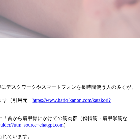
特にデスクワークやスマートフォンを長時間使う人の多くが、
ます（引用元：
https://www.hariq-kanon.com/katakori?
に「首から肩甲骨にかけての筋肉群（僧帽筋・肩甲挙筋な
houlder/?utm_source=chatgpt.com
）。
われています。