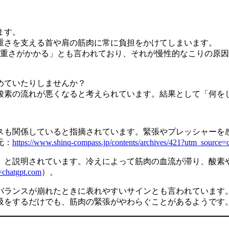
ます。
重さを支える首や肩の筋肉に常に負担をかけてしまいます。
の重さがかかる」とも言われており、それが慢性的なこりの原
めていたりしませんか？
酸素の流れが悪くなると考えられています。結果として「何を
スも関係していると指摘されています。緊張やプレッシャーを
元：
https://www.shinq-compass.jp/contents/archives/421?utm_source=
」と説明されています。冷えによって筋肉の血流が滞り、酸素
=chatgpt.com
）。
バランスが崩れたときに表れやすいサインとも言われています
吸をするだけでも、筋肉の緊張がやわらぐことがあるようです