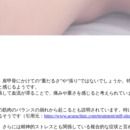
肩甲骨にかけての“重だるさ”や“張り”ではないでしょうか。
と感じるようです。
張して血流が滞ることで、痛みや重さを感じると考えられてい
の筋肉のバランスの崩れから起こるとも説明されています。特
るそうです（引用元：
https://www.acuraclinic.com/treatment/stiff-s
、さらには精神的ストレスとも関係している複合的な症状と言