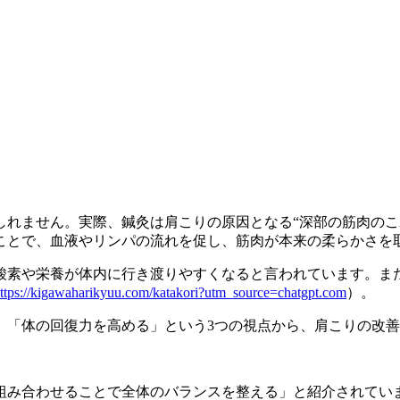
しれません。実際、鍼灸は肩こりの原因となる“深部の筋肉のこ
ことで、血液やリンパの流れを促し、筋肉が本来の柔らかさを
酸素や栄養が体内に行き渡りやすくなると言われています。ま
ttps://kigawaharikyuu.com/katakori?utm_source=chatgpt.com
）。
」「体の回復力を高める」という3つの視点から、肩こりの改
組み合わせることで全体のバランスを整える」と紹介されてい