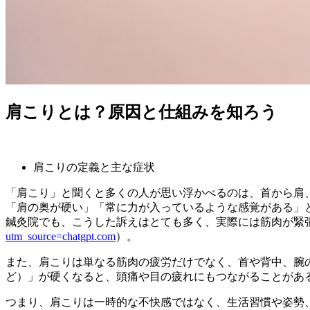
肩こりとは？原因と仕組みを知ろう
肩こりの定義と主な症状
「肩こり」と聞くと多くの人が思い浮かべるのは、首から肩、
「肩の奥が硬い」「常に力が入っているような感覚がある」
鍼灸院でも、こうした訴えはとても多く、実際には筋肉が緊
utm_source=chatgpt.com
）。
また、肩こりは単なる筋肉の疲労だけでなく、首や背中、腕
ど）」が硬くなると、頭痛や目の疲れにもつながることがあ
つまり、肩こりは一時的な不快感ではなく、生活習慣や姿勢