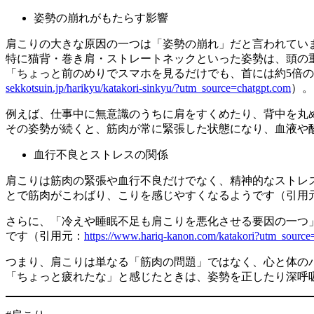
姿勢の崩れがもたらす影響
肩こりの大きな原因の一つは「姿勢の崩れ」だと言われてい
特に猫背・巻き肩・ストレートネックといった姿勢は、頭の
「ちょっと前のめりでスマホを見るだけでも、首には約5倍
sekkotsuin.jp/harikyu/katakori-sinkyu/?utm_source=chatgpt.com
）。
例えば、仕事中に無意識のうちに肩をすくめたり、背中を丸
その姿勢が続くと、筋肉が常に緊張した状態になり、血液や
血行不良とストレスの関係
肩こりは筋肉の緊張や血行不良だけでなく、精神的なストレ
とで筋肉がこわばり、こりを感じやすくなるようです（引用
さらに、「冷えや睡眠不足も肩こりを悪化させる要因の一つ
です（引用元：
https://www.hariq-kanon.com/katakori?utm_source
つまり、肩こりは単なる「筋肉の問題」ではなく、心と体の
「ちょっと疲れたな」と感じたときは、姿勢を正したり深呼