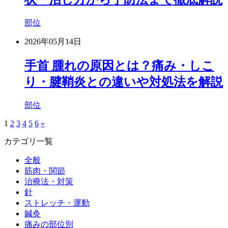
部位
2026年05月14日
手首 腫れの原因とは？痛み・しこ
り・腱鞘炎との違いや対処法を解説
部位
1
2
3
4
5
6
»
カテゴリ一覧
全般
筋肉・関節
治療法・対策
針
ストレッチ・運動
鍼灸
痛みの部位別