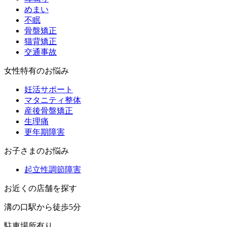
めまい
不眠
骨盤矯正
猫背矯正
交通事故
女性特有のお悩み
妊活サポート
マタニティ整体
産後骨盤矯正
生理痛
更年期障害
お子さまのお悩み
起立性調節障害
お近くの店舗を探す
溝の口駅から徒歩5分
駐車場所有り