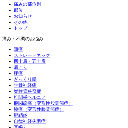
痛みの部位別
部位
お知らせ
その他
トップ
痛み・不調のお悩み
頭痛
ストレートネック
四十肩・五十肩
肩こり
腰痛
ぎっくり腰
坐骨神経痛
脊柱管狭窄症
椎間板ヘルニア
股関節痛（変形性股関節症）
膝痛（変形性膝関節症）
腱鞘炎
自律神経失調症
耳鳴り