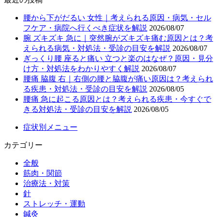
腰から下がだるい 女性｜考えられる原因・病気・セル
フケア・病院へ行くべき症状を解説
2026/08/07
腕 ズキズキ 急に｜突然腕がズキズキ痛む原因とは？考
えられる病気・対処法・受診の目安を解説
2026/08/07
ぎっくり腰 座ると痛い 立つと楽のはなぜ？原因・見分
け方・対処法をわかりやすく解説
2026/08/07
腰痛 脇腹 右｜右側の腰と脇腹が痛い原因は？考えられ
る疾患・対処法・受診の目安を解説
2026/08/05
腰痛 急に起こる原因とは？考えられる疾患・今すぐで
きる対処法・受診の目安を解説
2026/08/05
症状別メニュー
カテゴリー
全般
筋肉・関節
治療法・対策
針
ストレッチ・運動
鍼灸