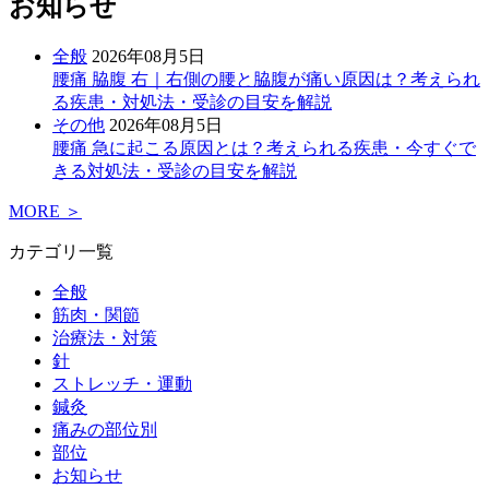
お知らせ
全般
2026年08月5日
腰痛 脇腹 右｜右側の腰と脇腹が痛い原因は？考えられ
る疾患・対処法・受診の目安を解説
その他
2026年08月5日
腰痛 急に起こる原因とは？考えられる疾患・今すぐで
きる対処法・受診の目安を解説
MORE ＞
カテゴリ一覧
全般
筋肉・関節
治療法・対策
針
ストレッチ・運動
鍼灸
痛みの部位別
部位
お知らせ