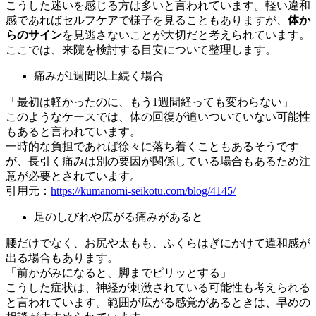
こうした迷いを感じる方は多いと言われています。軽い違和
感であればセルフケアで様子を見ることもありますが、
体か
らのサイン
を見逃さないことが大切だと考えられています。
ここでは、来院を検討する目安について整理します。
痛みが1週間以上続く場合
「最初は軽かったのに、もう1週間経っても変わらない」
このようなケースでは、体の回復が追いついていない可能性
もあると言われています。
一時的な負担であれば徐々に落ち着くこともあるそうです
が、長引く痛みは別の要因が関係している場合もあるため注
意が必要とされています。
引用元：
https://kumanomi-seikotu.com/blog/4145/
足のしびれや広がる痛みがあると
腰だけでなく、お尻や太もも、ふくらはぎにかけて違和感が
出る場合もあります。
「前かがみになると、脚までピリッとする」
こうした症状は、神経が刺激されている可能性も考えられる
と言われています。範囲が広がる感覚があるときは、早めの