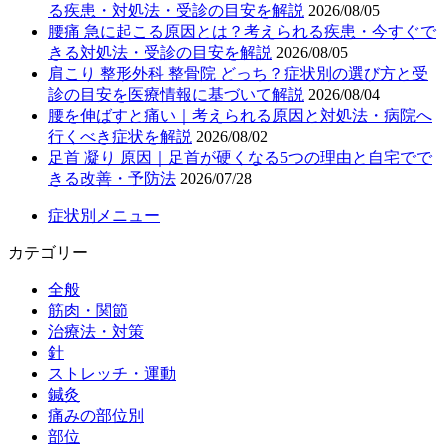
る疾患・対処法・受診の目安を解説
2026/08/05
腰痛 急に起こる原因とは？考えられる疾患・今すぐで
きる対処法・受診の目安を解説
2026/08/05
肩こり 整形外科 整骨院 どっち？症状別の選び方と受
診の目安を医療情報に基づいて解説
2026/08/04
腰を伸ばすと痛い｜考えられる原因と対処法・病院へ
行くべき症状を解説
2026/08/02
足首 凝り 原因｜足首が硬くなる5つの理由と自宅でで
きる改善・予防法
2026/07/28
症状別メニュー
カテゴリー
全般
筋肉・関節
治療法・対策
針
ストレッチ・運動
鍼灸
痛みの部位別
部位