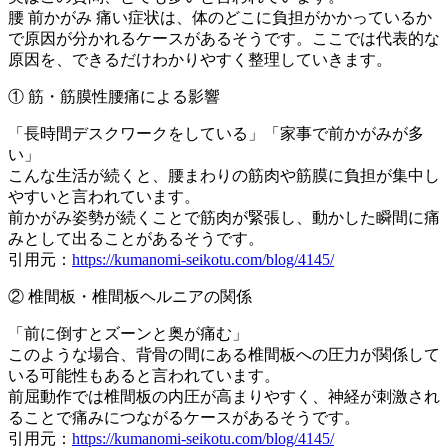
腰 前かがみ 痛い症状は、体のどこに負担がかかっているか
で原因が分かれるケースがあるそうです。ここでは代表的な
原因を、できるだけわかりやすく整理していきます。
① 筋・筋膜性腰痛による影響
「長時間デスクワークをしている」「家事で前かがみが多
い」
こんな生活が続くと、腰まわりの筋肉や筋膜に負担が集中し
やすいと言われています。
前かがみ姿勢が続くことで筋肉が緊張し、動かした瞬間に痛
みとして出ることがあるそうです。
引用元：
https://kumanomi-seikotu.com/blog/4145/
② 椎間板・椎間板ヘルニアの関係
「前に倒すとズーンと奥が痛む」
このような場合、背骨の間にある椎間板への圧力が関係して
いる可能性もあると言われています。
前屈動作では椎間板の内圧が高まりやすく、神経が刺激され
ることで痛みにつながるケースがあるそうです。
引用元：
https://kumanomi-seikotu.com/blog/4145/