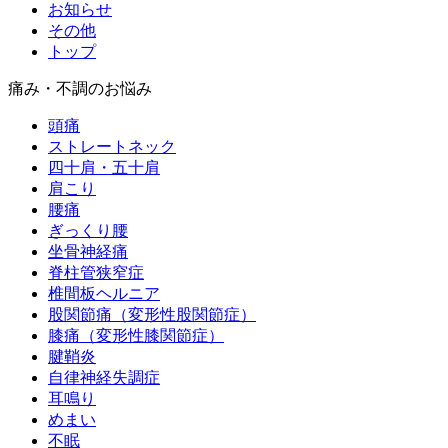
お知らせ
その他
トップ
痛み・不調のお悩み
頭痛
ストレートネック
四十肩・五十肩
肩こり
腰痛
ぎっくり腰
坐骨神経痛
脊柱管狭窄症
椎間板ヘルニア
股関節痛（変形性股関節症）
膝痛（変形性膝関節症）
腱鞘炎
自律神経失調症
耳鳴り
めまい
不眠