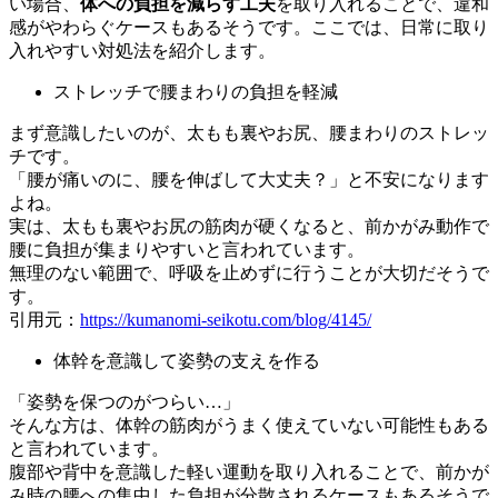
い場合、
体への負担を減らす工夫
を取り入れることで、違和
感がやわらぐケースもあるそうです。ここでは、日常に取り
入れやすい対処法を紹介します。
ストレッチで腰まわりの負担を軽減
まず意識したいのが、太もも裏やお尻、腰まわりのストレッ
チです。
「腰が痛いのに、腰を伸ばして大丈夫？」と不安になります
よね。
実は、太もも裏やお尻の筋肉が硬くなると、前かがみ動作で
腰に負担が集まりやすいと言われています。
無理のない範囲で、呼吸を止めずに行うことが大切だそうで
す。
引用元：
https://kumanomi-seikotu.com/blog/4145/
体幹を意識して姿勢の支えを作る
「姿勢を保つのがつらい…」
そんな方は、体幹の筋肉がうまく使えていない可能性もある
と言われています。
腹部や背中を意識した軽い運動を取り入れることで、前かが
み時の腰への集中した負担が分散されるケースもあるそうで