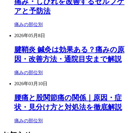
痛み・しびれを改善するセルフケ
アと予防法
痛みの部位別
2026年05月8日
腱鞘炎 鍼灸は効果ある？痛みの原
因・改善方法・通院目安まで解説
痛みの部位別
2026年03月10日
腰痛と股関節痛の関係｜原因・症
状・見分け方と対処法を徹底解説
痛みの部位別