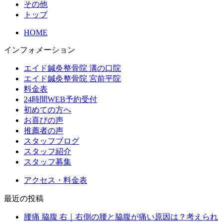
その他
トップ
HOME
インフォメーション
エイド鍼灸整骨院 溝の口院
エイド鍼灸整骨院 宮前平院
料金表
24時間WEB予約受付
初めての方へ
お喜びの声
推薦者の声
スタッフブログ
スタッフ紹介
スタッフ募集
アクセス・料金表
最近の投稿
腰痛 脇腹 右｜右側の腰と脇腹が痛い原因は？考えられ