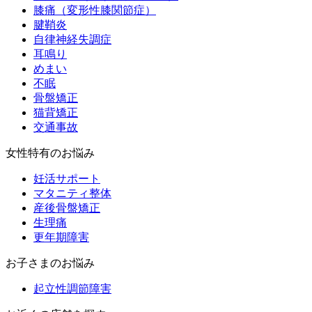
膝痛（変形性膝関節症）
腱鞘炎
自律神経失調症
耳鳴り
めまい
不眠
骨盤矯正
猫背矯正
交通事故
女性特有のお悩み
妊活サポート
マタニティ整体
産後骨盤矯正
生理痛
更年期障害
お子さまのお悩み
起立性調節障害