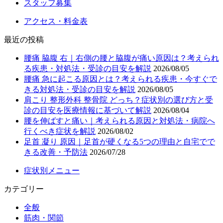
スタッフ募集
アクセス・料金表
最近の投稿
腰痛 脇腹 右｜右側の腰と脇腹が痛い原因は？考えられ
る疾患・対処法・受診の目安を解説
2026/08/05
腰痛 急に起こる原因とは？考えられる疾患・今すぐで
きる対処法・受診の目安を解説
2026/08/05
肩こり 整形外科 整骨院 どっち？症状別の選び方と受
診の目安を医療情報に基づいて解説
2026/08/04
腰を伸ばすと痛い｜考えられる原因と対処法・病院へ
行くべき症状を解説
2026/08/02
足首 凝り 原因｜足首が硬くなる5つの理由と自宅でで
きる改善・予防法
2026/07/28
症状別メニュー
カテゴリー
全般
筋肉・関節