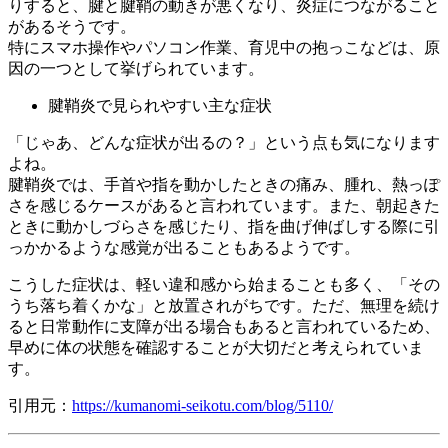
りすると、腱と腱鞘の動きが悪くなり、炎症につながること
があるそうです。
特にスマホ操作やパソコン作業、育児中の抱っこなどは、原
因の一つとして挙げられています。
腱鞘炎で見られやすい主な症状
「じゃあ、どんな症状が出るの？」という点も気になります
よね。
腱鞘炎では、手首や指を動かしたときの痛み、腫れ、熱っぽ
さを感じるケースがあると言われています。また、朝起きた
ときに動かしづらさを感じたり、指を曲げ伸ばしする際に引
っかかるような感覚が出ることもあるようです。
こうした症状は、軽い違和感から始まることも多く、「その
うち落ち着くかな」と放置されがちです。ただ、無理を続け
ると日常動作に支障が出る場合もあると言われているため、
早めに体の状態を確認することが大切だと考えられていま
す。
引用元：
https://kumanomi-seikotu.com/blog/5110/