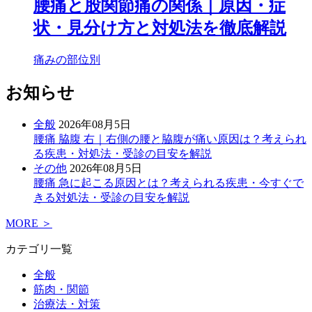
腰痛と股関節痛の関係｜原因・症
状・見分け方と対処法を徹底解説
痛みの部位別
お知らせ
全般
2026年08月5日
腰痛 脇腹 右｜右側の腰と脇腹が痛い原因は？考えられ
る疾患・対処法・受診の目安を解説
その他
2026年08月5日
腰痛 急に起こる原因とは？考えられる疾患・今すぐで
きる対処法・受診の目安を解説
MORE ＞
カテゴリ一覧
全般
筋肉・関節
治療法・対策