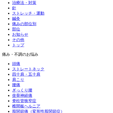
治療法・対策
針
ストレッチ・運動
鍼灸
痛みの部位別
部位
お知らせ
その他
トップ
痛み・不調のお悩み
頭痛
ストレートネック
四十肩・五十肩
肩こり
腰痛
ぎっくり腰
坐骨神経痛
脊柱管狭窄症
椎間板ヘルニア
股関節痛（変形性股関節症）