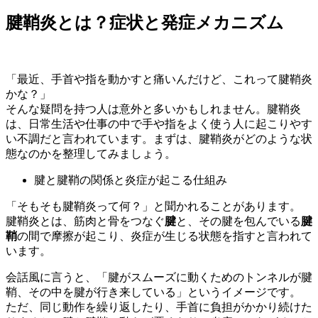
腱鞘炎とは？症状と発症メカニズム
「最近、手首や指を動かすと痛いんだけど、これって腱鞘炎
かな？」
そんな疑問を持つ人は意外と多いかもしれません。腱鞘炎
は、日常生活や仕事の中で手や指をよく使う人に起こりやす
い不調だと言われています。まずは、腱鞘炎がどのような状
態なのかを整理してみましょう。
腱と腱鞘の関係と炎症が起こる仕組み
「そもそも腱鞘炎って何？」と聞かれることがあります。
腱鞘炎とは、筋肉と骨をつなぐ
腱
と、その腱を包んでいる
腱
鞘
の間で摩擦が起こり、炎症が生じる状態を指すと言われて
います。
会話風に言うと、「腱がスムーズに動くためのトンネルが腱
鞘、その中を腱が行き来している」というイメージです。
ただ、同じ動作を繰り返したり、手首に負担がかかり続けた