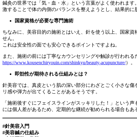
鍼灸の世界では「気・血・水」という言葉がよく使われます
激することで体の内側のバランスを整えようとし、結果的に
国家資格が必要な専門施術
ちなみに、美容目的の施術とはいえ、針を使う以上、国家資
せん。
これは安全性の面でも安心できるポイントですよね。
また、施術の前には丁寧なカウンセリングや触診が行われる
https://www.kousenchiryouin.com/shinkyu/beauty-acupuncture/
）。
即効性が期待される仕組みとは？
針美容では、真皮という肌の深い部分にわざとごく小さな傷
リ感や弾力が出てくることがあるそうです。
「施術後すぐにフェイスラインがスッキリした！」という声
には個人差があるため、定期的な継続が勧められる場合もあ
#針美容入門
#美容鍼の仕組み