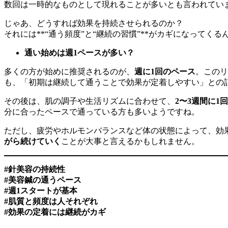
数回は一時的なものとして現れることが多いとも言われてい
じゃあ、どうすれば効果を持続させられるのか？
それには**“通う頻度”と“継続の習慣”**がカギになってくる
通い始めは週1ペースが多い？
多くの方が始めに推奨されるのが、
週に1回のペース
。このリ
も、「初期は継続して通うことで効果が定着しやすい」との
その後は、肌の調子や生活リズムに合わせて、
2〜3週間に1
分に合ったペースで通っている方も多いようですね。
ただし、疲労やホルモンバランスなど体の状態によって、効
がら続けていく
ことが大事と言えるかもしれません。
#針美容の持続性
#美容鍼の通うペース
#週1スタートが基本
#肌質と頻度は人それぞれ
#効果の定着には継続がカギ