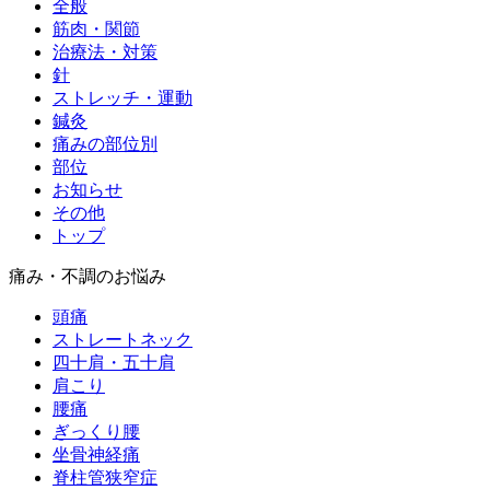
全般
筋肉・関節
治療法・対策
針
ストレッチ・運動
鍼灸
痛みの部位別
部位
お知らせ
その他
トップ
痛み・不調のお悩み
頭痛
ストレートネック
四十肩・五十肩
肩こり
腰痛
ぎっくり腰
坐骨神経痛
脊柱管狭窄症