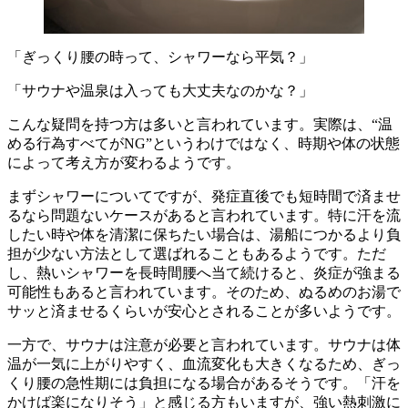
「ぎっくり腰の時って、シャワーなら平気？」
「サウナや温泉は入っても大丈夫なのかな？」
こんな疑問を持つ方は多いと言われています。実際は、“温
める行為すべてがNG”というわけではなく、時期や体の状態
によって考え方が変わるようです。
まずシャワーについてですが、発症直後でも短時間で済ませ
るなら問題ないケースがあると言われています。特に汗を流
したい時や体を清潔に保ちたい場合は、湯船につかるより負
担が少ない方法として選ばれることもあるようです。ただ
し、熱いシャワーを長時間腰へ当て続けると、炎症が強まる
可能性もあると言われています。そのため、ぬるめのお湯で
サッと済ませるくらいが安心とされることが多いようです。
一方で、サウナは注意が必要と言われています。サウナは体
温が一気に上がりやすく、血流変化も大きくなるため、ぎっ
くり腰の急性期には負担になる場合があるそうです。「汗を
かけば楽になりそう」と感じる方もいますが、強い熱刺激に