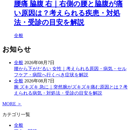
腰痛 脇腹 右｜右側の腰と脇腹が痛
い原因は？考えられる疾患・対処
法・受診の目安を解説
全般
お知らせ
全般
2026年08月7日
腰から下がだるい 女性｜考えられる原因・病気・セル
フケア・病院へ行くべき症状を解説
全般
2026年08月7日
腕 ズキズキ 急に｜突然腕がズキズキ痛む原因とは？考
えられる病気・対処法・受診の目安を解説
MORE ＞
カテゴリ一覧
全般