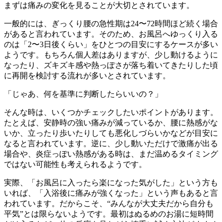
まずは痛みの変化を見ることが大切とされています。
一般的には、ぎっくり腰の急性期は24〜72時間ほど続く場合
があると言われています。そのため、お風呂へゆっくり入る
のは「2〜3日後くらい」をひとつの目安にするケースが多い
ようです。もちろん個人差はありますが、少し動けるように
なったり、ズキズキ感や熱っぽさが落ち着いてきたりした頃
に再開を検討する流れが多いとされています。
「じゃあ、何を基準に判断したらいいの？」
そんな時は、いくつかチェックしたいポイントがあります。
たとえば、安静時の強い痛みが減っているか、腰に熱感がな
いか、立ったり歩いたりしても悪化しづらいかなどが目安に
なると言われています。逆に、少し動いただけで激痛が出る
場合や、炎症っぽい熱感がある時は、まだ温めるタイミング
ではない可能性も考えられるようです。
実際、「お風呂に入ったら楽になった気がした」という方も
いれば、「入浴後に痛みが強くなった」という声もあると言
われています。だからこそ、“みんなが大丈夫だから自分も
平気”とは限らないようです。最初はぬるめのお湯に短時間