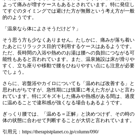
よって痛みが増すケースもあるとされています。特に発症し
てすぐのタイミングでは避けた方が無難という考え方が一般
的のようです。
「温泉なら体によさそうだけど？」
そう思う方も少なくありません。たしかに、痛みが落ち着い
たあとにリラックス目的で利用するケースはあるようです。
ただ、長時間の入浴や熱めのお湯は腰への負担につながる可
能性もあると言われています。また、温泉施設は床が滑りや
すく、立ち座りや移動で腰をひねりやすい点にも注意が必要
でしょう。
さらに、岩盤浴やカイロについても「温めれば改善する」と
思われがちですが、急性期には慎重に考えた方がよいと言わ
れています。特にズキズキした痛みや熱感がある間は、過度
に温めることで違和感が強くなる場合もあるようです。
ぎっくり腰では、「温める＝正解」と決めつけず、その時の
体の状態に合わせて判断することが大切と言われています。
引用元：https://therapistplanet.co.jp/column/090/