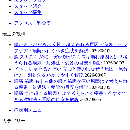
スタッフブログ
スタッフ紹介
スタッフ募集
アクセス・料金表
最近の投稿
腰から下がだるい 女性｜考えられる原因・病気・セル
フケア・病院へ行くべき症状を解説
2026/08/07
腕 ズキズキ 急に｜突然腕がズキズキ痛む原因とは？考
えられる病気・対処法・受診の目安を解説
2026/08/07
ぎっくり腰 座ると痛い 立つと楽のはなぜ？原因・見分
け方・対処法をわかりやすく解説
2026/08/07
腰痛 脇腹 右｜右側の腰と脇腹が痛い原因は？考えられ
る疾患・対処法・受診の目安を解説
2026/08/05
腰痛 急に起こる原因とは？考えられる疾患・今すぐで
きる対処法・受診の目安を解説
2026/08/05
症状別メニュー
カテゴリー