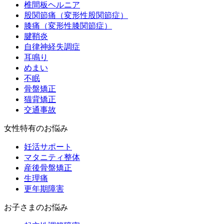
椎間板ヘルニア
股関節痛（変形性股関節症）
膝痛（変形性膝関節症）
腱鞘炎
自律神経失調症
耳鳴り
めまい
不眠
骨盤矯正
猫背矯正
交通事故
女性特有のお悩み
妊活サポート
マタニティ整体
産後骨盤矯正
生理痛
更年期障害
お子さまのお悩み