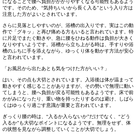
になることで腰へ負担がかかりやすくなる可能性もあるよう
です。そのため、“気持ちいいから長く入る”という入り方は
注意した方がよいとされています。
さらに見落としやすいのが、浴槽の出入りです。実はこの動
作で「グキッ」と再び痛める方もいると言われています。特
に片足でまたぐ動きや、急に腰をひねる動作は負担が大きく
なりやすいようです。浴槽から立ち上がる時は、手すりや浴
槽のふちに手を添えながら、ゆっくり体を動かす方法が安心
と言われています。
「お風呂から出たあとも気をつけた方がいい？」
はい、その点も大切とされています。入浴後は体が温まって
動きやすく感じることがありますが、その勢いで無理に動い
てしまうと、腰へ負担が戻る可能性もあるようです。床で前
かがみになったり、重い物を持ったりするのは避け、しばら
くはゆっくり過ごす意識が重要と言われています。
ぎっくり腰の時は、“入るか入らないか”だけでなく、“どう
入るか”も大切なポイントになるようです。無理をせず、体
の状態を見ながら調整していくことが大切でしょう。