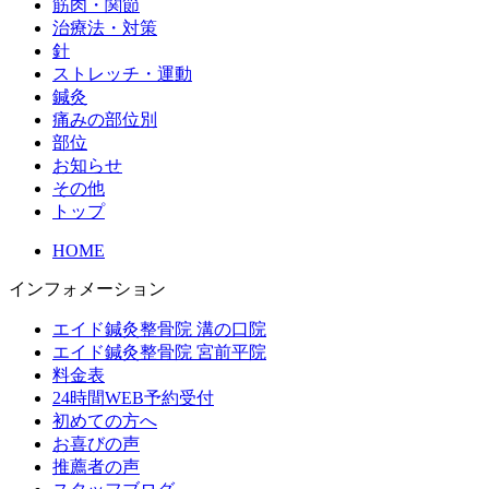
筋肉・関節
治療法・対策
針
ストレッチ・運動
鍼灸
痛みの部位別
部位
お知らせ
その他
トップ
HOME
インフォメーション
エイド鍼灸整骨院 溝の口院
エイド鍼灸整骨院 宮前平院
料金表
24時間WEB予約受付
初めての方へ
お喜びの声
推薦者の声